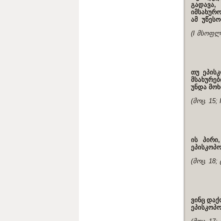
გადავა,
იმსახურო
ამ უწესო
(I მსოფლ.
თუ ეპის
მსახურებ
უნდა მოხ
(მოც. 15;
ის პირი
ეპისკოპო
(მოც. 18;
ვინც დაქ
ეპისკოპო