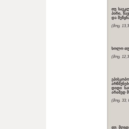
თუ საეკლ
პირი, წა
და შეწყნ
(მოც. 13,
ხოლო თუ 
(მოც. 12,
ეპისკოპ
არწმუნებ
დიდი სა
არამედ მ
(მოც. 33;
თუ მღვდ